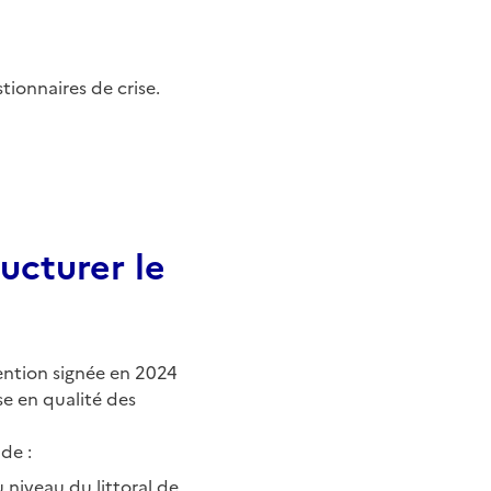
tionnaires de crise.
ucturer le
ention signée en 2024
se en qualité des
de :
niveau du littoral de