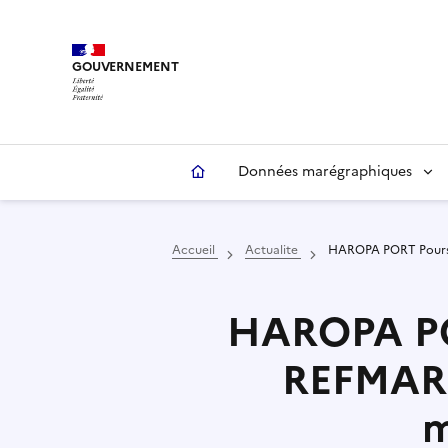
Aller
Panneau de gestion des cookies
au
contenu
GOUVERNEMENT
principal
Données marégraphiques
Accueil
Actualite
HAROPA PORT Poursu
HAROPA POR
REFMAR 
m