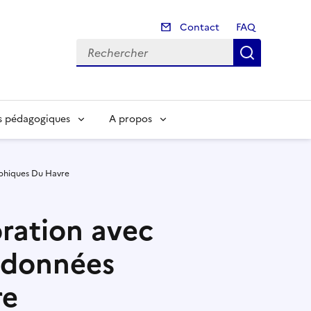
Contact
Contact
FAQ
Recherch
s pédagogiques
A propos
phiques Du Havre
ration avec
 données
re