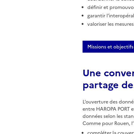
définir et promouvo
garantir l’interopéra
valoriser les mesure
Missions et objecti
Une conven
partage d
L’ouverture des donné
entre HAROPA PORT et l
données selon les sta
Comme pour Rouen, l’i
compléter la couver