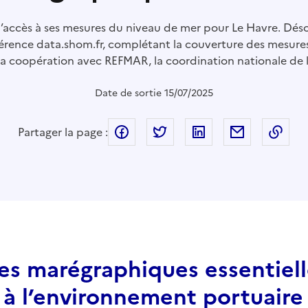
accès à ses mesures du niveau de mer pour Le Havre. Dés
éférence data.shom.fr, complétant la couverture des mesures
sa coopération avec REFMAR, la coordination nationale de l
Date de sortie 15/07/2025
Partager la page :
facebook
twitter
linkedin
mail
Cop
s marégraphiques essentielle
t à l’environnement portuaire