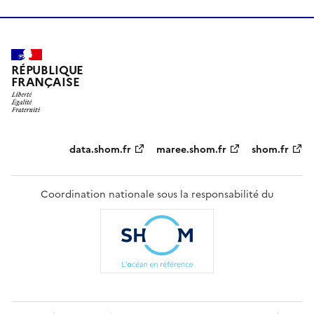
RÉPUBLIQUE
FRANÇAISE
Partenaires
data.shom.fr
maree.shom.fr
shom.fr
Coordination nationale sous la responsabilité du