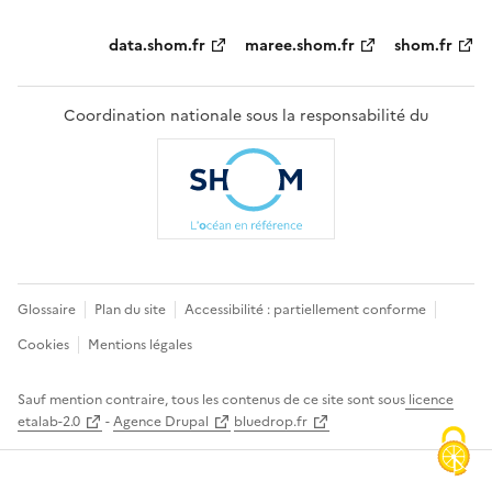
Partenaires
data.shom.fr
maree.shom.fr
shom.fr
Coordination nationale sous la responsabilité du
Pied
Glossaire
Plan du site
Accessibilité : partiellement conforme
de
Cookies
Mentions légales
page
Sauf mention contraire, tous les contenus de ce site sont sous
licence
etalab-2.0
-
Agence Drupal
bluedrop.fr