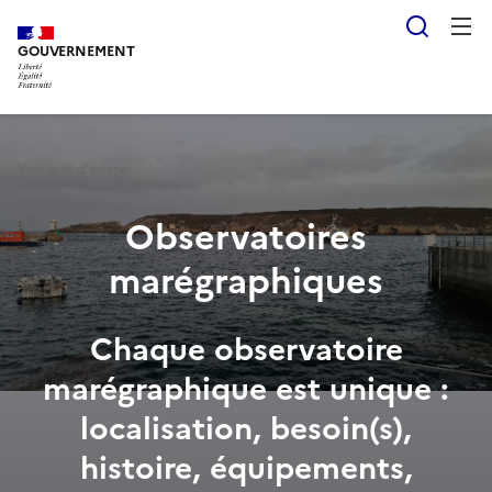
Aller
Panneau de gestion des cookies
Reche
au
GOUVERNEMENT
contenu
principal
Voir le fil d'ariane
Observatoires
marégraphiques
Chaque observatoire
marégraphique est unique :
localisation, besoin(s),
histoire, équipements,