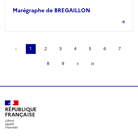
Marégraphe de BREGAILLON
Page précédente
1
2
3
4
5
6
7
8
9
Page suivante
Dernière page
RÉPUBLIQUE
FRANÇAISE