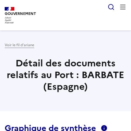
Aller
Panneau de gestion des cookies
Reche
au
GOUVERNEMENT
contenu
principal
Voir le fil d'ariane
Détail des documents
relatifs au Port : BARBATE
(Espagne)
Graphique de synthèse