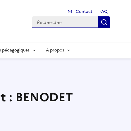
Contact
Contact
FAQ
Recherch
s pédagogiques
A propos
ort : BENODET