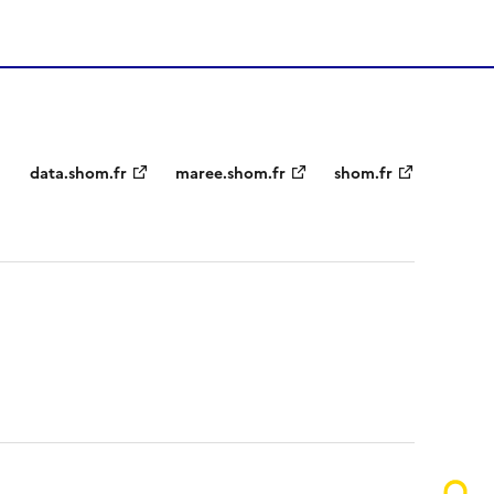
Partenaires
data.shom.fr
maree.shom.fr
shom.fr