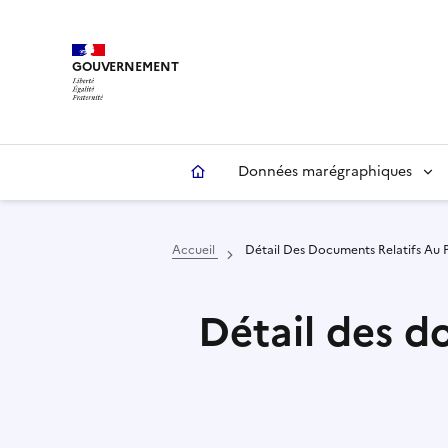
Aller
Panneau de gestion des cookies
au
contenu
GOUVERNEMENT
principal
Données marégraphiques
Accueil
Détail Des Documents Relatifs Au
Détail des d