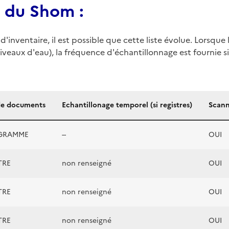
s du Shom :
d'inventaire, il est possible que cette liste évolue. Lorsq
iveaux d'eau), la fréquence d'échantillonnage est fournie si 
de documents
Echantillonage temporel (si registres)
Scann
GRAMME
--
OUI
TRE
non renseigné
OUI
TRE
non renseigné
OUI
TRE
non renseigné
OUI