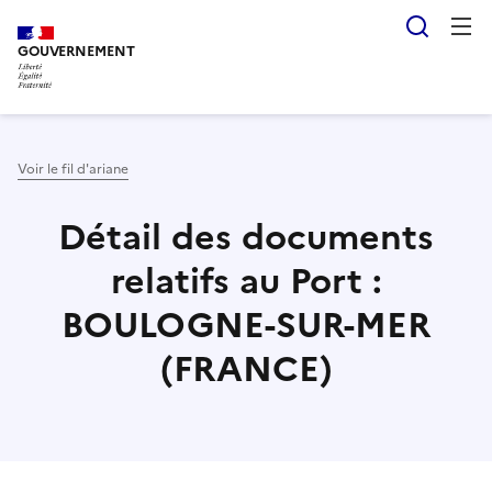
Aller
Panneau de gestion des cookies
Reche
au
GOUVERNEMENT
contenu
principal
Voir le fil d'ariane
Détail des documents
relatifs au Port :
BOULOGNE-SUR-MER
(FRANCE)