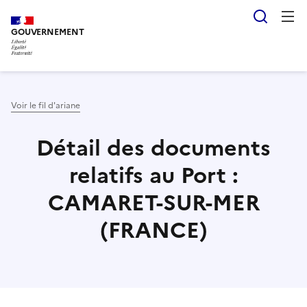
Aller
Panneau de gestion des cookies
Reche
au
GOUVERNEMENT
contenu
principal
Voir le fil d'ariane
Détail des documents
relatifs au Port :
CAMARET-SUR-MER
(FRANCE)