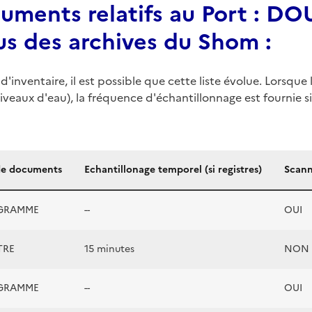
cuments relatifs au Port : D
 des archives du Shom :
d'inventaire, il est possible que cette liste évolue. Lorsq
iveaux d'eau), la fréquence d'échantillonnage est fournie si 
de documents
Echantillonage temporel (si registres)
Scann
GRAMME
--
OUI
TRE
15 minutes
NON
GRAMME
--
OUI