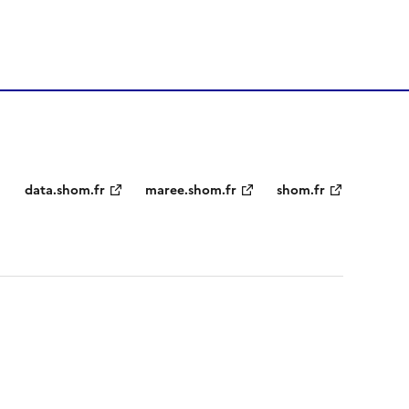
Partenaires
data.shom.fr
maree.shom.fr
shom.fr