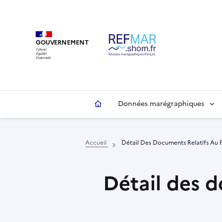
Aller
Panneau de gestion des cookies
au
contenu
principal
GOUVERNEMENT
Données marégraphiques
Accueil
Détail Des Documents Relatifs A
Détail des 