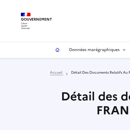
Aller
Panneau de gestion des cookies
au
contenu
GOUVERNEMENT
principal
Données marégraphiques
Accueil
Détail Des Documents Relatifs A
Détail des d
FRAN