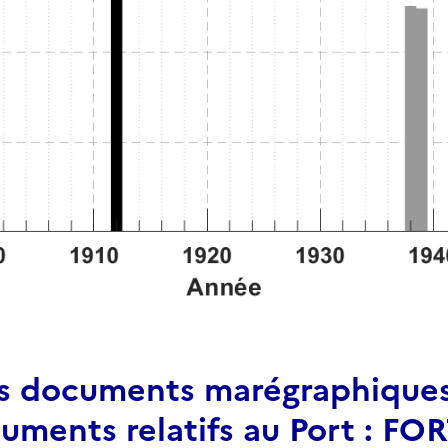
es documents marégraphiques 
cuments relatifs au Port : F