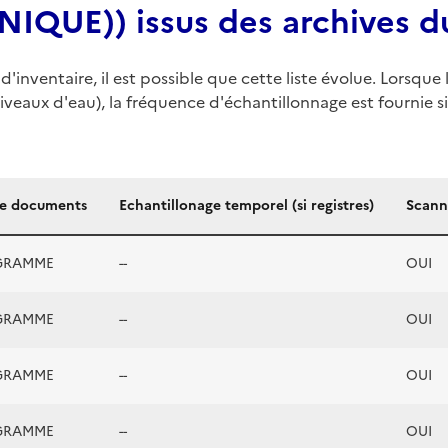
QUE)) issus des archives d
d'inventaire, il est possible que cette liste évolue. Lorsq
iveaux d'eau), la fréquence d'échantillonnage est fournie si 
de documents
Echantillonage temporel (si registres)
Scann
GRAMME
--
OUI
GRAMME
--
OUI
GRAMME
--
OUI
GRAMME
--
OUI