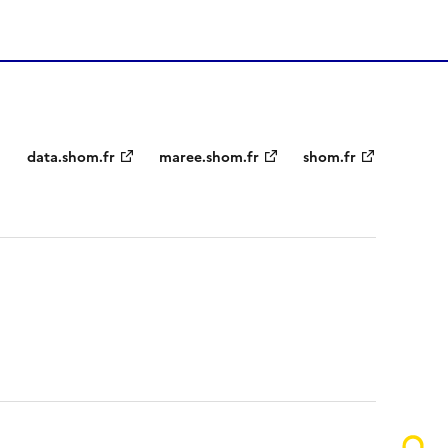
Partenaires
data.shom.fr
maree.shom.fr
shom.fr