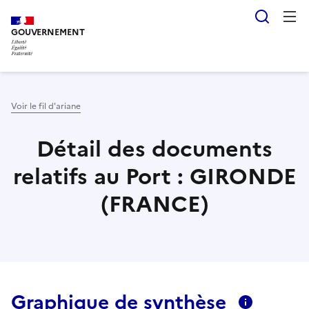
Aller
Panneau de gestion des cookies
Reche
au
GOUVERNEMENT
contenu
principal
Voir le fil d'ariane
Détail des documents
relatifs au Port : GIRONDE
(FRANCE)
Graphique de synthèse