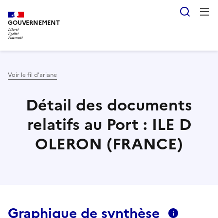
Aller
Panneau de gestion des cookies
Reche
au
GOUVERNEMENT
contenu
principal
Voir le fil d'ariane
Détail des documents
relatifs au Port : ILE D
OLERON (FRANCE)
Graphique de synthèse