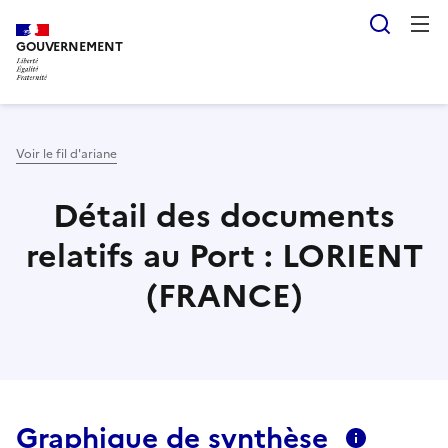
Aller
Panneau de gestion des cookies
Reche
au
GOUVERNEMENT
contenu
principal
Voir le fil d'ariane
Détail des documents
relatifs au Port : LORIENT
(FRANCE)
Graphique de synthèse