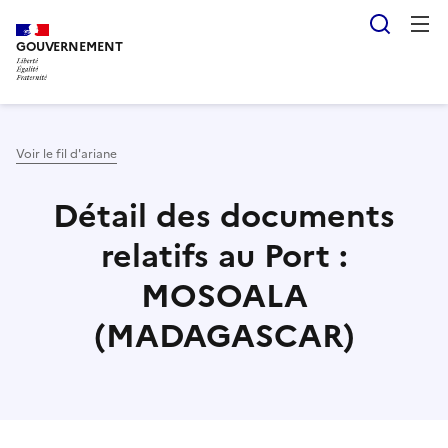
Aller
Panneau de gestion des cookies
Reche
au
GOUVERNEMENT
contenu
principal
Voir le fil d'ariane
Détail des documents
relatifs au Port :
MOSOALA
(MADAGASCAR)