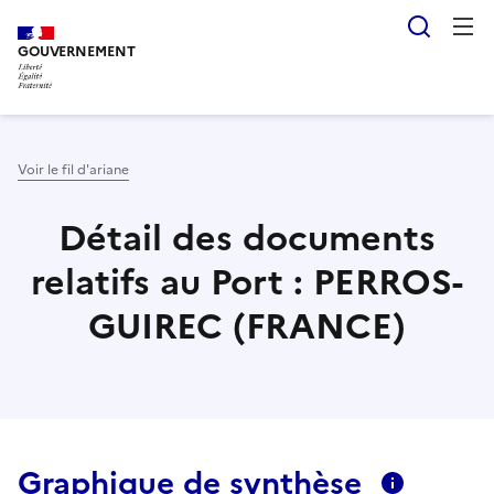
Aller
Panneau de gestion des cookies
Reche
au
GOUVERNEMENT
contenu
principal
Voir le fil d'ariane
Détail des documents
relatifs au Port : PERROS-
GUIREC (FRANCE)
Graphique de synthèse