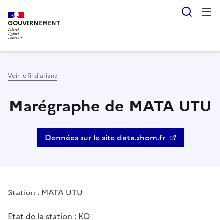
Aller
Panneau de gestion des cookies
Reche
au
GOUVERNEMENT
contenu
principal
Voir le fil d'ariane
Marégraphe de MATA UTU
Données sur le site data.shom.fr
Station : MATA UTU
Etat de la station : KO