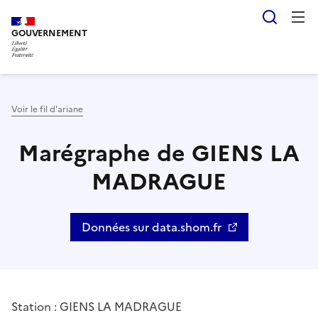
Aller
Panneau de gestion des cookies
Reche
au
GOUVERNEMENT
contenu
principal
Voir le fil d'ariane
Marégraphe de GIENS LA
MADRAGUE
Données sur data.shom.fr
Station : GIENS LA MADRAGUE