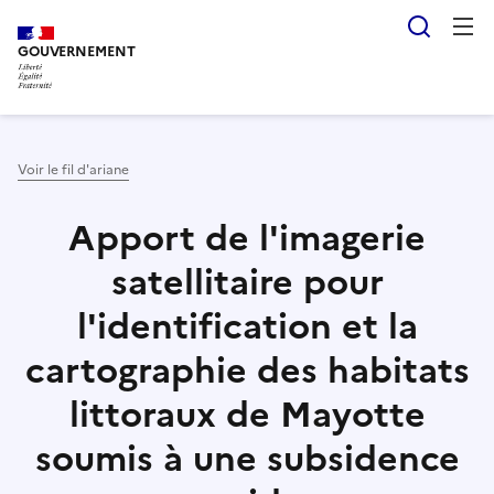
Aller
Panneau de gestion des cookies
Reche
au
GOUVERNEMENT
contenu
principal
Voir le fil d'ariane
Apport de l'imagerie
satellitaire pour
l'identification et la
cartographie des habitats
littoraux de Mayotte
soumis à une subsidence