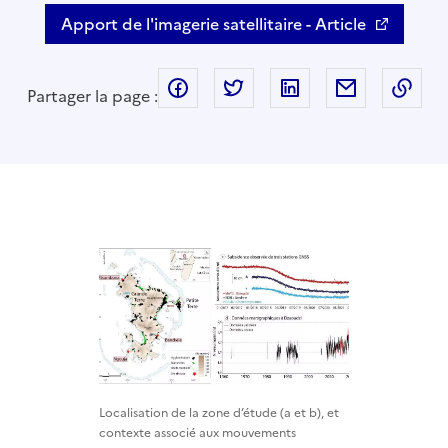
Apport de l'imagerie satellitaire - Article
facebook
twitter
linkedin
mail
Cop
Partager la page :
Localisation de la zone d’étude (a et b), et
contexte associé aux mouvements