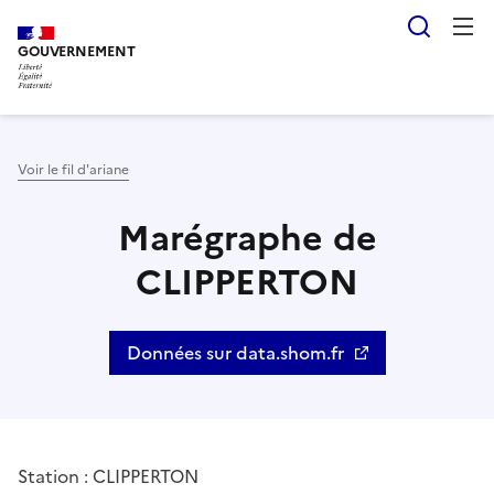
Aller
Panneau de gestion des cookies
Reche
au
GOUVERNEMENT
contenu
principal
Voir le fil d'ariane
Marégraphe de
CLIPPERTON
Données sur data.shom.fr
Station : CLIPPERTON